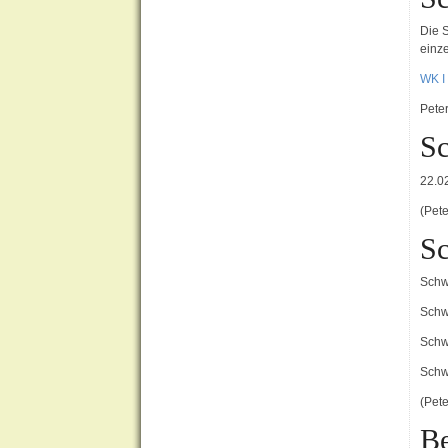
Die 
einz
WK 
Pete
Sc
22.0
(Pet
Sc
Schw
Schw
Schw
Schw
(Pete
Be