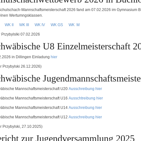
Schulschach-Mannschaftsmeisterschaft 2026 fand am 07.02.2026 im Gymnasium Buc
elnen Wertumngsklassen.
I
WK II
WK III
WK IV
WK GS
WK M
r Przybylslki 07.02.2026
hwäbische U8 Einzelmeisterschaft 2
2.2026 in Dillingen Einladung
hier
er Przybylski 26.12.2026)
hwäbische Jugendmannschaftsmeiste
äbische Mannschaftsmeisterschaft U20
Ausschreibung hier
äbische Mannschaftsmeisterschaft U16
Ausschtreibung hier
äbische Mannschaftsmeisterschaft U14
Ausschreibung hier
äbische Mannschaftsmeisterschaft U12
Ausschreibung hier
r Przybylski, 27.10.2025)
richt zur Jugendversammlung 2025