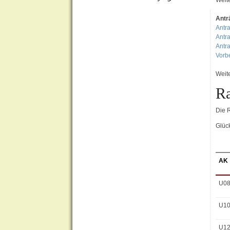
Antr
Antra
Antr
Antr
Vorb
Weit
Ra
Die 
Glüc
AK
U0
U1
U1