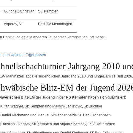
4
Gunchev, Christian
SC Kempten
8
Akperov, Ali
Post-SV Memmingen
en Dank auch an alle anderen Teilnehmer, Veranstalter und Helfer!
zu den weiteren Ergebnissen
hnellschachturnier Jahrgang 2010 und
ASV Martinszell lädt alle Jugendlichen Jahrgang 2010 und jünger, am 11. Juli 2026
hwäbische Blitz-EM der Jugend 202
Bayerischen Blitz-EM der Jugend in der RS Kempten haben sich qualifiziert:
 Kilian Wagner, Sk Kempten und Maksim Janjetovic, Sk Buchloe
 Daniel Kirchmann und Manuel Simlacher beide SF Bad Grönenbach
 Christian Gunchev, SK Kempten und Artjom Shershov, TSV Haunstetten