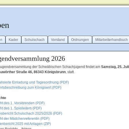
ben
en
Kader
Schulschach
Vorstand
Ordnungen
Mitarbeiterhandbuch
gendversammlung 2026
Jugendversammlung der Schwäbischen Schachjugend findet am
Samstag, 25. Jul
uwörther Straße 46, 86343 Königsbrunn
, statt.
alisierte Einladung und Tagesordnung (PDF)
hrtsbeschreibung zum Königswirt (PDF)
chte
cht des 1. Vorsitzenden (PDF)
ht des 1. Spielleiters (PDF)
esbericht Schulschach 2025/2026 (PDF)
cht der Mädchenreferentin (PDF)
enbericht 2025 mit Anlagen (ZIP)
re Berichte – folgen