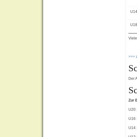
U1
U1
Viel
>>> 
Sc
Der 
Sc
Zur 
U20:
U16:
U14: