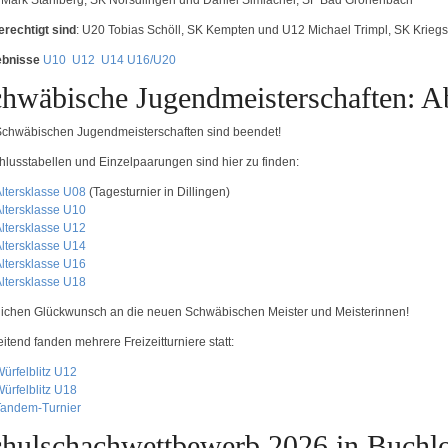
 Mark Stahlberg, SK Nörsdlingen und Daniel Simlacher, SF Bad Grönenbach
erechtigt sind
: U20 Tobias Schöll, SK Kempten und U12 Michael Trimpl, SK Krieg
ebnisse
U10
U12
U14
U16/U20
hwäbische Jugendmeisterschaften: Ab
Schwäbischen Jugendmeisterschaften sind beendet!
hlusstabellen und Einzelpaarungen sind hier zu finden:
ltersklasse U08
(Tagesturnier in Dillingen)
ltersklasse
U10
ltersklasse
U12
ltersklasse
U14
ltersklasse U16
ltersklasse U18
lichen Glückwunsch an die neuen Schwäbischen Meister und Meisterinnen!
itend fanden mehrere Freizeitturniere statt:
ürfelblitz U12
ürfelblitz U18
Tandem-Turnier
hulschachwettbewerb 2026 in Buchl