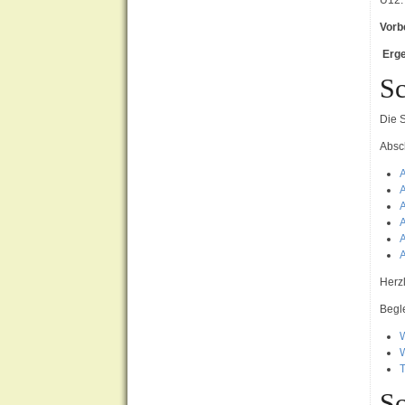
U12:
Vorb
Erg
Sc
Die 
Absc
A
A
A
A
A
A
Herz
Begle
W
W
Sc