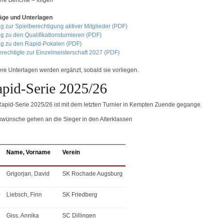
äge und Unterlagen
g zur Spielberechtigung aktiver Mitglieder (PDF)
ag zu den Qualifikationsturnieren (PDF)
ag zu den Rapid-Pokalen (PDF)
erechtigte zur Einzelmeisterschaft 2027 (PDF)
ere Unterlagen werden ergänzt, sobald sie vorliegen.
pid-Serie 2025/26
Rapid-Serie 2025/26 ist mit dem letzten Turnier in Kempten Zuende gegange.
kwünsche gehen an die Sieger in den Alterklassen
Name, Vorname
Verein
8
Grigorjan, David
SK Rochade Augsburg
0
Liebsch, Finn
SK Friedberg
2
Giss, Annika
SC Dillingen