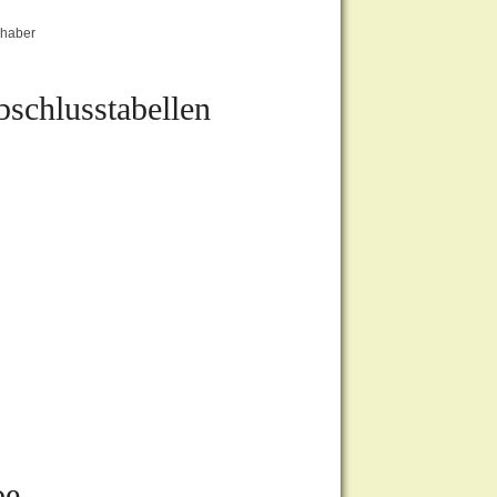
shaber
schlusstabellen
oe