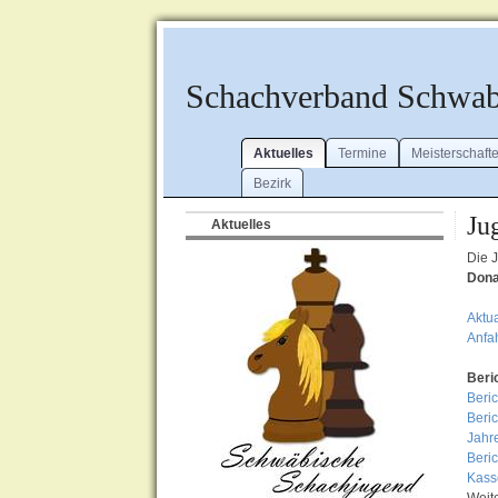
Schachverband Schwa
Aktuelles
Termine
Meisterschaft
Bezirk
Ju
Aktuelles
Die 
Dona
Aktu
Anfa
Beri
Beri
Beric
Jahr
Beri
Kass
Weite