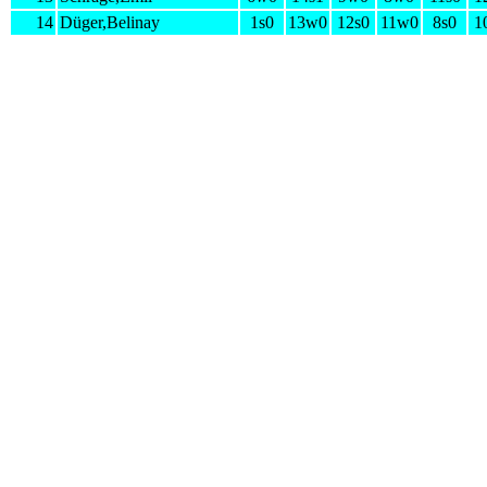
14
Düger,Belinay
1s0
13w0
12s0
11w0
8s0
1