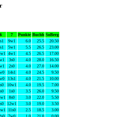
r
6
7
Punkte
Buchh
SoBerg
s1
9w1
6.0
25.5
20.50
s1
5w1
5.5
26.5
23.00
1w1
4w1
4.5
26.5
17.00
w1
3s0
4.0
28.0
16.50
w1
2s0
4.0
27.0
14.00
w0
14s1
4.0
24.5
9.50
w0
13s1
4.0
21.5
10.00
s0
10w1
4.0
19.5
7.00
s0
1s0
3.5
26.0
9.50
4w1
8s0
3.0
22.0
5.50
s0
12w1
3.0
19.0
3.50
3w1
11s0
2.5
18.5
3.00
2s0
7w0
1.0
21.0
0.00