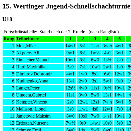
15. Wertinger Jugend-Schnellschachturnie
U18
Fortschrittstabelle: Stand nach der 7. Runde (nach Rangliste)
Rang
Teilnehmer
1
2
3
4
5
1
Mok,Mike
14w1
5s1
2s½
3w½
4w1
6
2
Akperov,Ali
9w1
6s1
1w½
4s0
3w1
7
3
Simlacher,Manuel
10w1
8s1
6w0
1s½
2s0
1
4
Hartl,Maximilian
5s0
7s1
10w1
2w1
1s0
8
5
Dimitrov,Dobromir
4w1
1w0
8s1
6s0
12w1
9
6
Kudinenko,Anna
13s1
2w0
3s1
5w1
9s0
1
7
Langer,Peter
12s½
4w0
11s1
9s½
10w1
2
8
Umoera,Gabriel
11s1
3w0
5w0
13s1
14w1
4
9
Kempter,Vincent
2s0
12w1
13s1
7w½
6w1
5
10
Mallison, Lionel
3s0
11w1
4s0
12w1
7s0
1
11
Janjetovic,Maksim
8w0
10s0
7w0
14s1
13w1
3
12
Erdogan,Nursena
7w½
9s0
14w1
10s0
5s0
1
13
Schrage,Emil
6w0
14s1
9w0
8w0
11s0
1