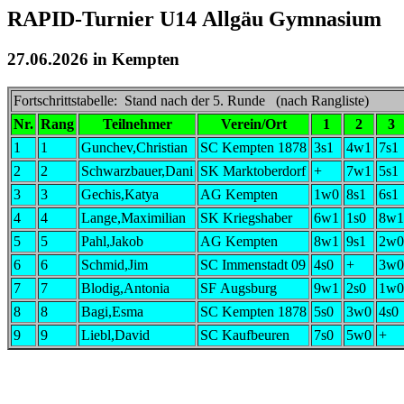
RAPID-Turnier U14 Allgäu Gymnasium
27.06.2026 in Kempten
Fortschrittstabelle: Stand nach der 5. Runde (nach Rangliste)
Nr.
Rang
Teilnehmer
Verein/Ort
1
2
3
1
1
Gunchev,Christian
SC Kempten 1878
3s1
4w1
7s1
2
2
Schwarzbauer,Dani
SK Marktoberdorf
+
7w1
5s1
3
3
Gechis,Katya
AG Kempten
1w0
8s1
6s1
4
4
Lange,Maximilian
SK Kriegshaber
6w1
1s0
8w1
5
5
Pahl,Jakob
AG Kempten
8w1
9s1
2w0
6
6
Schmid,Jim
SC Immenstadt 09
4s0
+
3w0
7
7
Blodig,Antonia
SF Augsburg
9w1
2s0
1w0
8
8
Bagi,Esma
SC Kempten 1878
5s0
3w0
4s0
9
9
Liebl,David
SC Kaufbeuren
7s0
5w0
+