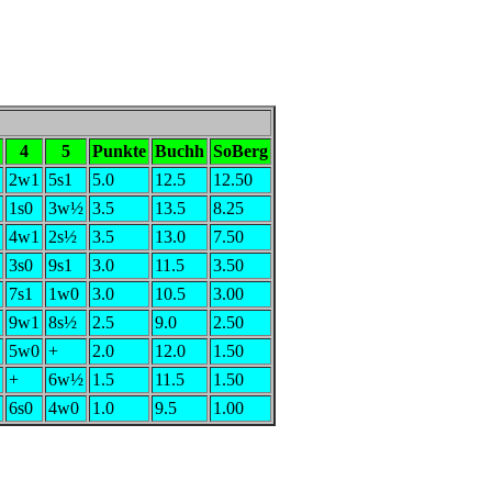
4
5
Punkte
Buchh
SoBerg
2w1
5s1
5.0
12.5
12.50
1s0
3w½
3.5
13.5
8.25
4w1
2s½
3.5
13.0
7.50
3s0
9s1
3.0
11.5
3.50
7s1
1w0
3.0
10.5
3.00
9w1
8s½
2.5
9.0
2.50
5w0
+
2.0
12.0
1.50
+
6w½
1.5
11.5
1.50
6s0
4w0
1.0
9.5
1.00