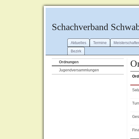
Schachverband Schwa
Aktuelles
Termine
Meisterschafte
Bezirk
Or
Ordnungen
Jugendversammlungen
Ord
Sat
Tur
Ges
Fin