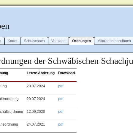
ben
n
Kader
Schulschach
Vorstand
Ordnungen
Mitarbeiterhandbuch
dnungen der Schwäbischen Schachj
nung
Letzte Änderung
Download
zung
20.07.2024
pdf
nierordnung
20.07.2024
pdf
chäftsordnung
12.09.2020
pdf
anzordnung
24.07.2021
pdf