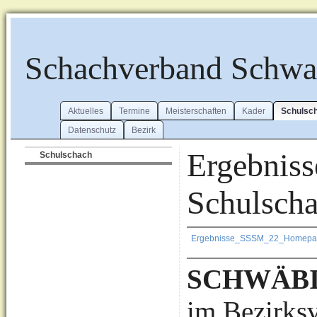
Schachverband Schw
Aktuelles
Termine
Meisterschaften
Kader
Schulsc
Datenschutz
Bezirk
Ergebniss
Schulschach
Schulscha
Ergebnisse_SSSM_22_Homepag
SCHWÄBI
im Bezirk