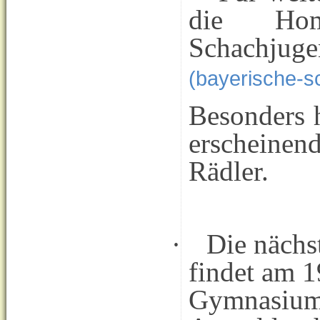
die Hom
Schachju
(bayerische-s
Besonders h
erscheine
Rädler.
·
Die nächs
findet am 
Gymnasium 