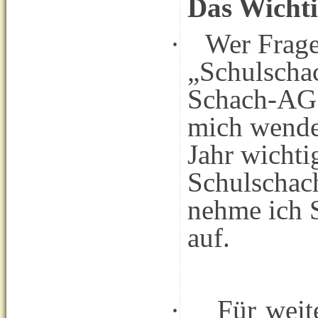
Das Wichti
·
Wer Frag
„Schulscha
Schach-AG h
mich wende
Jahr wicht
Schulschac
nehme ich S
auf.
·
Für weit