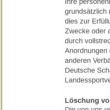
Ihre persone
grundsätzlich 
dies zur Erfü
Zwecke oder a
durch vollstre
Anordnungen 
anderen Verbä
Deutsche Sch
Landessportver
Löschung vo
Die von uns v