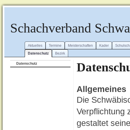
Schachverband Schw
Aktuelles
Termine
Meisterschaften
Kader
Schulsch
Datenschutz
Bezirk
Datensch
Datenschutz
Allgemeines
Die Schwäbis
Verpflichtung
gestaltet sei