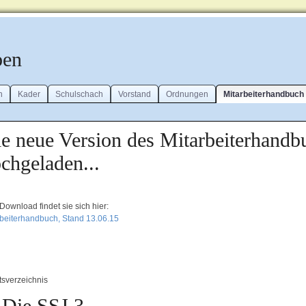
ben
n
Kader
Schulschach
Vorstand
Ordnungen
Mitarbeiterhandbuch
e neue Version des Mitarbeiterhandb
chgeladen...
ownload findet sie sich hier:
rbeiterhandbuch, Stand 13.06.15
tsverzeichnis
 Die SSJ 3