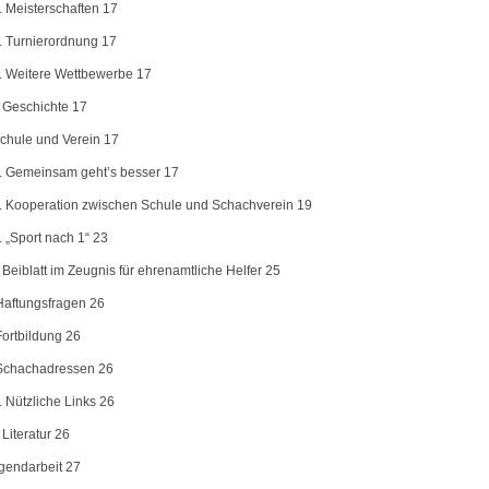
. Meisterschaften 17
2. Turnierordnung 17
3. Weitere Wettbewerbe 17
4 Geschichte 17
Schule und Verein 17
1. Gemeinsam geht’s besser 17
2. Kooperation zwischen Schule und Schachverein 19
. „Sport nach 1“ 23
 Beiblatt im Zeugnis für ehrenamtliche Helfer 25
 Haftungsfragen 26
Fortbildung 26
 Schachadressen 26
. Nützliche Links 26
 Literatur 26
ugendarbeit 27