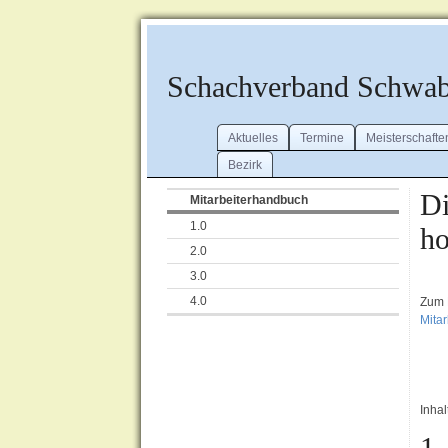
Schachverband Schwa
Aktuelles
Termine
Meisterschafte
Bezirk
Di
Mitarbeiterhandbuch
1.0
ho
2.0
3.0
4.0
Zum D
Mita
Inhal
1.