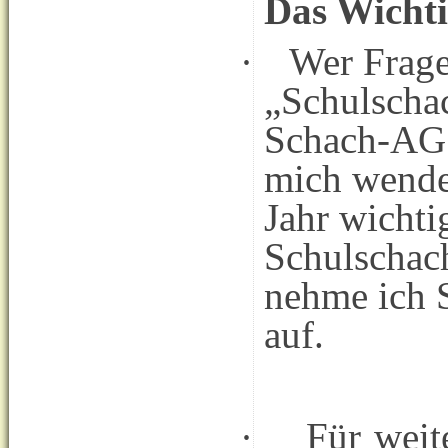
Das Wichti
·
Wer Frag
„Schulscha
Schach-AG h
mich wende
Jahr wicht
Schulschac
nehme ich S
auf.
·
Für weit