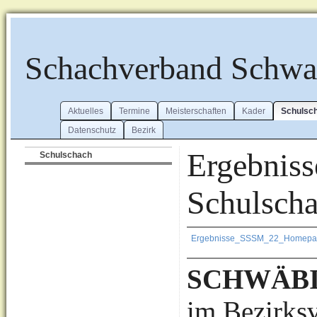
Schachverband Schw
Aktuelles
Termine
Meisterschaften
Kader
Schulsc
Datenschutz
Bezirk
Ergebniss
Schulschach
Schulscha
Ergebnisse_SSSM_22_Homepag
SCHWÄBI
im Bezirk