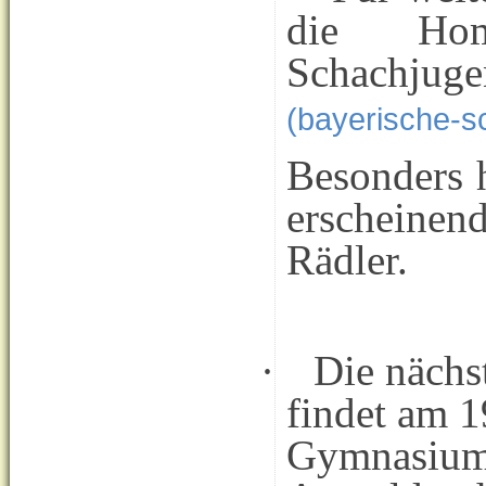
die Hom
Schachju
(bayerische-s
Besonders h
erscheine
Rädler.
·
Die nächs
findet am 
Gymnasium 