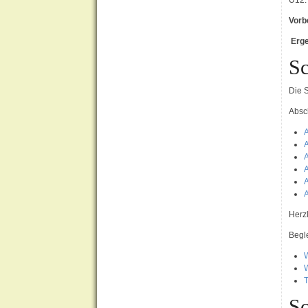
U12:
Vorb
Erg
Sc
Die 
Absc
A
A
A
A
A
A
Herz
Begle
W
W
Sc