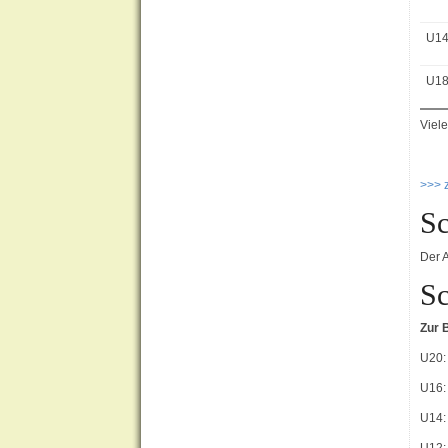
U1
U1
Viel
>>> 
Sc
Der 
Sc
Zur 
U20:
U16:
U14: