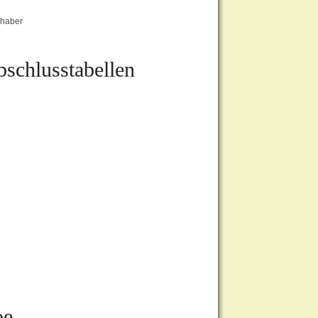
shaber
schlusstabellen
oe