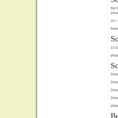
Die 
einz
WK 
Pete
Sc
22.0
(Pet
Sc
Schw
Schw
Schw
Schw
(Pete
Be