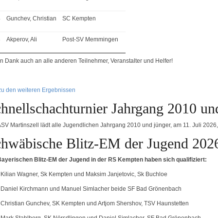
4
Gunchev, Christian
SC Kempten
8
Akperov, Ali
Post-SV Memmingen
en Dank auch an alle anderen Teilnehmer, Veranstalter und Helfer!
zu den weiteren Ergebnissen
hnellschachturnier Jahrgang 2010 und
ASV Martinszell lädt alle Jugendlichen Jahrgang 2010 und jünger, am 11. Juli 2026
hwäbische Blitz-EM der Jugend 202
Bayerischen Blitz-EM der Jugend in der RS Kempten haben sich qualifiziert:
 Kilian Wagner, Sk Kempten und Maksim Janjetovic, Sk Buchloe
 Daniel Kirchmann und Manuel Simlacher beide SF Bad Grönenbach
 Christian Gunchev, SK Kempten und Artjom Shershov, TSV Haunstetten