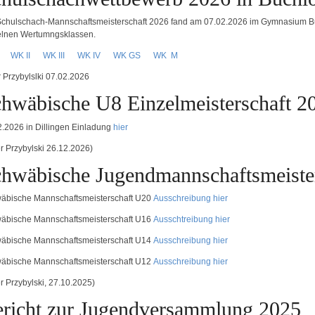
Schulschach-Mannschaftsmeisterschaft 2026 fand am 07.02.2026 im Gymnasium Buc
elnen Wertumngsklassen.
I
WK II
WK III
WK IV
WK GS
WK M
r Przybylslki 07.02.2026
hwäbische U8 Einzelmeisterschaft 2
2.2026 in Dillingen Einladung
hier
er Przybylski 26.12.2026)
hwäbische Jugendmannschaftsmeiste
äbische Mannschaftsmeisterschaft U20
Ausschreibung hier
äbische Mannschaftsmeisterschaft U16
Ausschtreibung hier
äbische Mannschaftsmeisterschaft U14
Ausschreibung hier
äbische Mannschaftsmeisterschaft U12
Ausschreibung hier
r Przybylski, 27.10.2025)
richt zur Jugendversammlung 2025