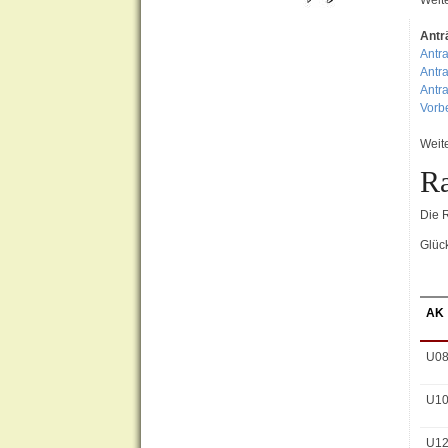
Antr
Antra
Antr
Antr
Vorb
Weit
Ra
Die 
Glüc
AK
U0
U1
U1