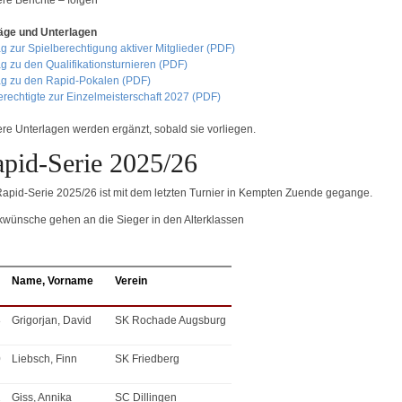
äge und Unterlagen
g zur Spielberechtigung aktiver Mitglieder (PDF)
ag zu den Qualifikationsturnieren (PDF)
ag zu den Rapid-Pokalen (PDF)
erechtigte zur Einzelmeisterschaft 2027 (PDF)
ere Unterlagen werden ergänzt, sobald sie vorliegen.
pid-Serie 2025/26
Rapid-Serie 2025/26 ist mit dem letzten Turnier in Kempten Zuende gegange.
kwünsche gehen an die Sieger in den Alterklassen
Name, Vorname
Verein
8
Grigorjan, David
SK Rochade Augsburg
0
Liebsch, Finn
SK Friedberg
2
Giss, Annika
SC Dillingen