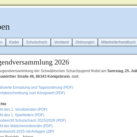
ben
en
Kader
Schulschach
Vorstand
Ordnungen
Mitarbeiterhandbuch
gendversammlung 2026
Jugendversammlung der Schwäbischen Schachjugend findet am
Samstag, 25. Jul
uwörther Straße 46, 86343 Königsbrunn
, statt.
alisierte Einladung und Tagesordnung (PDF)
hrtsbeschreibung zum Königswirt (PDF)
chte
cht des 1. Vorsitzenden (PDF)
ht des 1. Spielleiters (PDF)
esbericht Schulschach 2025/2026 (PDF)
cht der Mädchenreferentin (PDF)
enbericht 2025 mit Anlagen (ZIP)
re Berichte – folgen