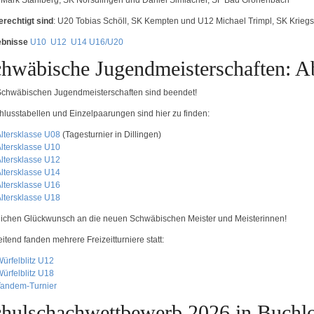
 Mark Stahlberg, SK Nörsdlingen und Daniel Simlacher, SF Bad Grönenbach
erechtigt sind
: U20 Tobias Schöll, SK Kempten und U12 Michael Trimpl, SK Krieg
ebnisse
U10
U12
U14
U16/U20
hwäbische Jugendmeisterschaften: Ab
Schwäbischen Jugendmeisterschaften sind beendet!
hlusstabellen und Einzelpaarungen sind hier zu finden:
ltersklasse U08
(Tagesturnier in Dillingen)
ltersklasse
U10
ltersklasse
U12
ltersklasse
U14
ltersklasse U16
ltersklasse U18
lichen Glückwunsch an die neuen Schwäbischen Meister und Meisterinnen!
itend fanden mehrere Freizeitturniere statt:
ürfelblitz U12
ürfelblitz U18
Tandem-Turnier
hulschachwettbewerb 2026 in Buchl