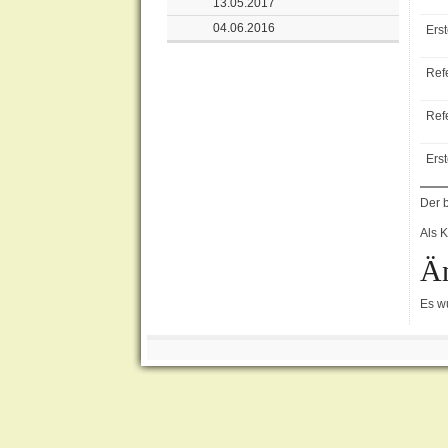
13.05.2017
04.06.2016
Erst
Ref
Refe
Ers
Der 
Als 
Ä
Es w