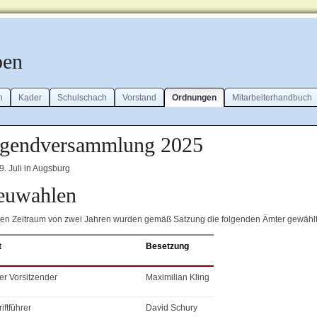
ben
n
Kader
Schulschach
Vorstand
Ordnungen
Mitarbeiterhandbuch
ugendversammlung 2025
9. Juli in Augsburg
euwahlen
den Zeitraum von zwei Jahren wurden gemäß Satzung die folgenden Ämter gewählt
t
Besetzung
ter Vorsitzender
Maximilian Kling
iftführer
David Schury