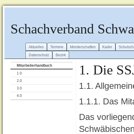
Schachverband Schw
Aktuelles
Termine
Meisterschaften
Kader
Schulsch
Datenschutz
Bezirk
1. Die SS
Mitarbeiterhandbuch
1.0
2.0
1.1. Allgemein
3.0
4.0
1.1.1. Das Mi
Das vorliegen
Schwäbischen 