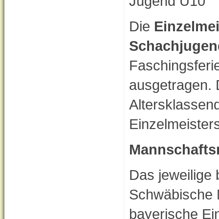
Jugend U10
Die
Einzelme
Schachjugen
Faschingsferie
ausgetragen. D
Altersklassenq
Einzelmeister
Mannschafts
Das jeweilige 
Schwäbische Mei
bayerische Ein