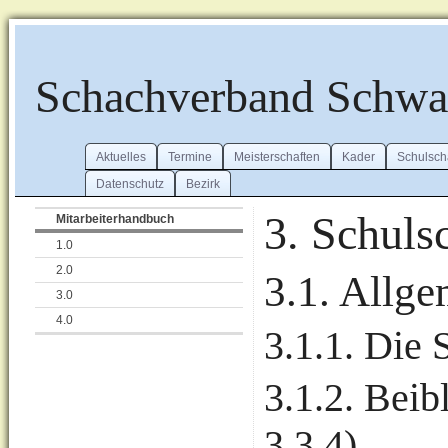
Schachverband Schw
Aktuelles
Termine
Meisterschaften
Kader
Schulsch
Datenschutz
Bezirk
3. Schuls
Mitarbeiterhandbuch
1.0
2.0
3.1. Allge
3.0
4.0
3.1.1. Die
3.1.2. Beib
3.3.4)