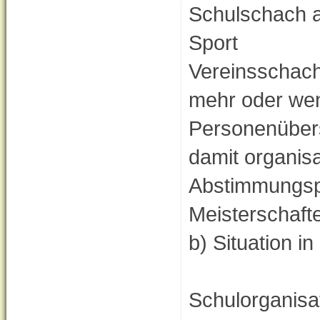
Schulschach a
Sport
Vereinsschach
mehr oder weni
Personenübers
damit organis
Abstimmungspr
Meisterschafte
b) Situation 
Schulorganisat