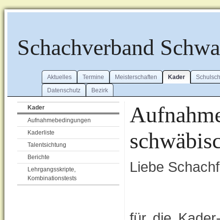
Schachverband Schw
Aktuelles
Termine
Meisterschaften
Kader
Schulsc
Datenschutz
Bezirk
Aufnahme
Kader
Aufnahmebedingungen
schwäbisc
Kaderliste
Talentsichtung
Berichte
Liebe Schachf
Lehrgangsskripte,
Kombinationstests
für die Kader