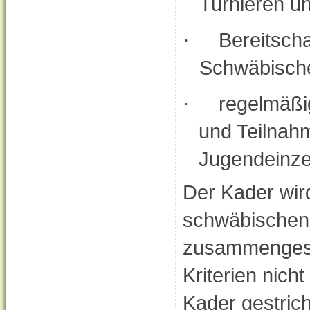
Turnieren u
Bereitsch
·
Schwäbisch
regelmäßi
·
und Teilnah
Jugendeinze
Der Kader wir
schwäbischen 
zusammengeste
Kriterien nich
Kader gestric