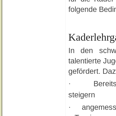
folgende Bedi
Kaderlehrg
In den schw
talentierte J
gefördert. Daz
Bereit
·
steigern
angemesse
·