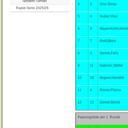
Tandem-Turnier
4
2
Giss,Sonja
Rapid-Serie 2025/26
5
4
Nuber,Vitus
6
6
Mayershofer,Henri
7
7
Reiß,Boris
8
3
Demel,Felix
9
11
Isakovic,Stefan
10
10
Bogner,Hendrik
11
8
Römer,Frieda
12
12
Demel,Moritz
Paarungsliste der 1. Runde