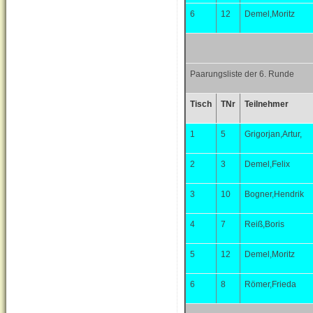
6
12
Demel,Moritz
Paarungsliste der 6. Runde
Tisch
TNr
Teilnehmer
1
5
Grigorjan,Artur,
2
3
Demel,Felix
3
10
Bogner,Hendrik
4
7
Reiß,Boris
5
12
Demel,Moritz
6
8
Römer,Frieda