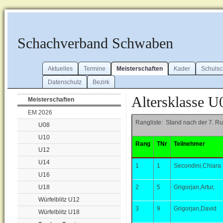
Schachverband Schwaben
Aktuelles
Termine
Meisterschaften
Kader
Schuls
Datenschutz
Bezirk
Altersklasse U0
Meisterschaften
EM 2026
Rangliste: Stand nach der 7. R
U08
U10
Rang
TNr
Teilnehmer
U12
U14
1
1
Secondini,Chiara
U16
U18
2
5
Grigorjan,Artur,
Würfelblitz U12
3
9
Grigorjan,David
Würfelblitz U18