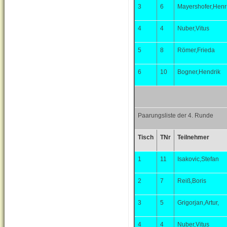
3
6
Mayershofer,Henr
4
4
Nuber,Vitus
5
8
Römer,Frieda
6
10
Bogner,Hendrik
Paarungsliste der 4. Runde
Tisch
TNr
Teilnehmer
1
11
Isakovic,Stefan
2
7
Reiß,Boris
3
5
Grigorjan,Artur,
4
4
Nuber,Vitus