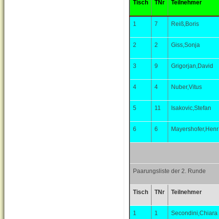
Tisch
TNr
Teilnehmer
1
7
Reiß,Boris
2
2
Giss,Sonja
3
9
Grigorjan,David
4
4
Nuber,Vitus
5
11
Isakovic,Stefan
6
6
Mayershofer,Henr
Paarungsliste der 2. Runde
Tisch
TNr
Teilnehmer
1
1
Secondini,Chiara