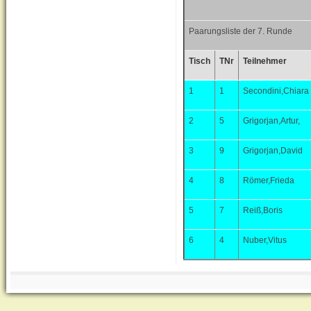
Paarungsliste der 7. Runde
Tisch
TNr
Teilnehmer
1
1
Secondini,Chiara
2
5
Grigorjan,Artur,
3
9
Grigorjan,David
4
8
Römer,Frieda
5
7
Reiß,Boris
6
4
Nuber,Vitus