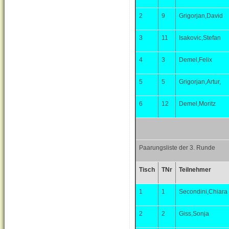
2
9
Grigorjan,David
3
11
Isakovic,Stefan
4
3
Demel,Felix
5
5
Grigorjan,Artur,
6
12
Demel,Moritz
Paarungsliste der 3. Runde
Tisch
TNr
Teilnehmer
1
1
Secondini,Chiara
2
2
Giss,Sonja