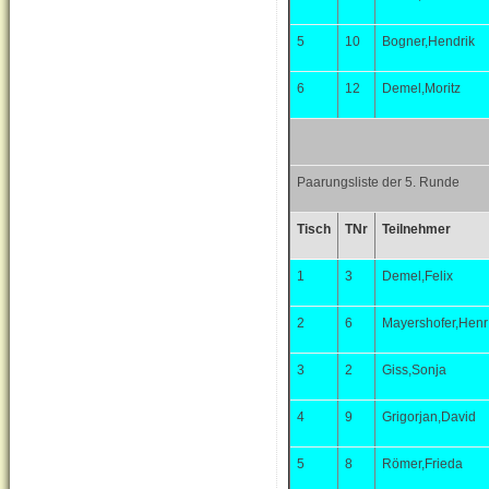
5
10
Bogner,Hendrik
6
12
Demel,Moritz
Paarungsliste der 5. Runde
Tisch
TNr
Teilnehmer
1
3
Demel,Felix
2
6
Mayershofer,Henr
3
2
Giss,Sonja
4
9
Grigorjan,David
5
8
Römer,Frieda