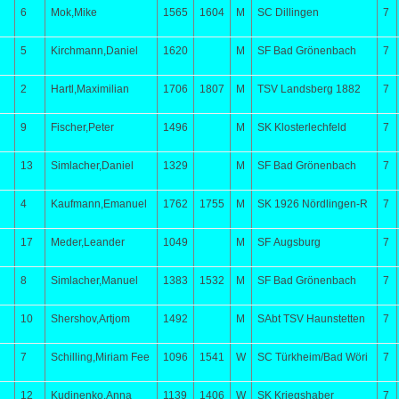
6
Mok,Mike
1565
1604
M
SC Dillingen
7
5
Kirchmann,Daniel
1620
M
SF Bad Grönenbach
7
2
Hartl,Maximilian
1706
1807
M
TSV Landsberg 1882
7
9
Fischer,Peter
1496
M
SK Klosterlechfeld
7
13
Simlacher,Daniel
1329
M
SF Bad Grönenbach
7
4
Kaufmann,Emanuel
1762
1755
M
SK 1926 Nördlingen-R
7
17
Meder,Leander
1049
M
SF Augsburg
7
8
Simlacher,Manuel
1383
1532
M
SF Bad Grönenbach
7
10
Shershov,Artjom
1492
M
SAbt TSV Haunstetten
7
7
Schilling,Miriam Fee
1096
1541
W
SC Türkheim/Bad Wöri
7
12
Kudinenko,Anna
1139
1406
W
SK Kriegshaber
7