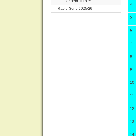
Tandem-Turnier
4
Rapid-Serie 2025/26
5
6
7
8
9
10
11
12
13
14