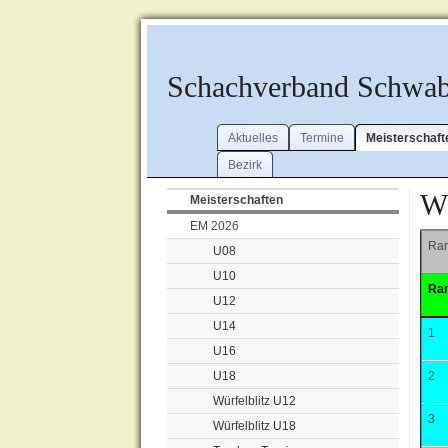
Schachverband Schwa
Aktuelles
Termine
Meisterschaft
Bezirk
Wü
Meisterschaften
EM 2026
Ran
U08
U10
Ra
U12
U14
1
U16
U18
2
Würfelblitz U12
3
Würfelblitz U18