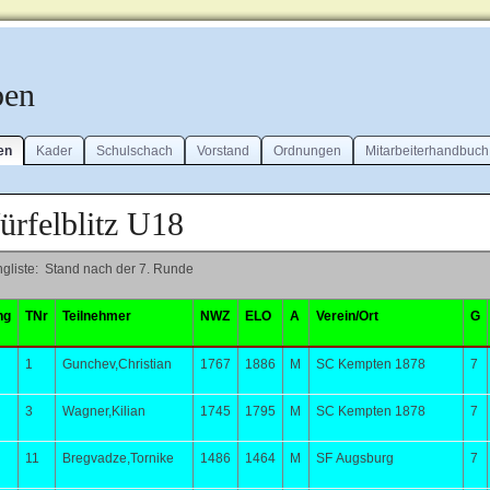
ben
en
Kader
Schulschach
Vorstand
Ordnungen
Mitarbeiterhandbuch
rfelblitz U18
gliste: Stand nach der 7. Runde
ng
TNr
Teilnehmer
NWZ
ELO
A
Verein/Ort
G
1
Gunchev,Christian
1767
1886
M
SC Kempten 1878
7
3
Wagner,Kilian
1745
1795
M
SC Kempten 1878
7
11
Bregvadze,Tornike
1486
1464
M
SF Augsburg
7