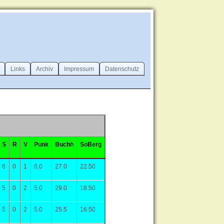
Links
Archiv
Impressum
Datenschutz
S
R
V
Punk
Buchh
SoBerg
6
0
1
6.0
27.0
22.50
5
0
2
5.0
29.0
18.50
5
0
2
5.0
25.5
16.50