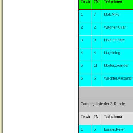
Tisch
TNr
Teilnehmer
1
7
Mok,Mike
2
2
Wagner,Kilian
3
9
Fischer,Peter
4
4
Liu,Yining
5
11
Meder,Leander
6
6
Wachtel,Alexandr
Paarungsliste der 2. Runde
Tisch
TNr
Teilnehmer
1
5
Langer,Peter