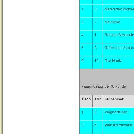
2
3
Medvedev,Michae
3
7
Mok,Mike
4
1
Rempel,Alexande
5
8
Reithmeier,Sebas
6
12
Tsai,Naoki
Paarungsliste der 3. Runde
Tisch
TNr
Teilnehmer
1
2
Wagner,Kilian
2
6
Wachtel,Alexandr