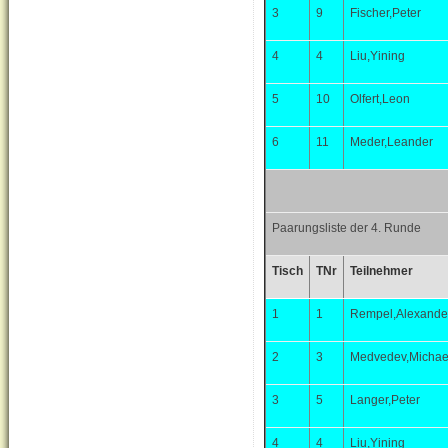
3
9
Fischer,Peter
4
4
Liu,Yining
5
10
Olfert,Leon
6
11
Meder,Leander
Paarungsliste der 4. Runde
Tisch
TNr
Teilnehmer
1
1
Rempel,Alexande
2
3
Medvedev,Michae
3
5
Langer,Peter
4
4
Liu,Yining