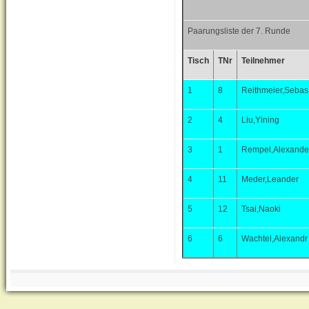
Paarungsliste der 7. Runde
Tisch
TNr
Teilnehmer
1
8
Reithmeier,Sebas
2
4
Liu,Yining
3
1
Rempel,Alexande
4
11
Meder,Leander
5
12
Tsai,Naoki
6
6
Wachtel,Alexandr