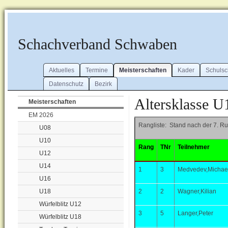
Schachverband Schwaben
Aktuelles
Termine
Meisterschaften
Kader
Schuls
Datenschutz
Bezirk
Altersklasse U
Meisterschaften
EM 2026
Rangliste: Stand nach der 7. R
U08
U10
Rang
TNr
Teilnehmer
U12
U14
1
3
Medvedev,Michae
U16
U18
2
2
Wagner,Kilian
Würfelblitz U12
3
5
Langer,Peter
Würfelblitz U18