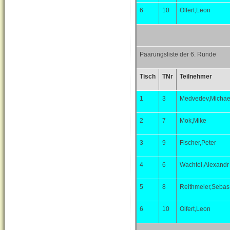
6
10
Olfert,Leon
Paarungsliste der 6. Runde
Tisch
TNr
Teilnehmer
1
3
Medvedev,Michae
2
7
Mok,Mike
3
9
Fischer,Peter
4
6
Wachtel,Alexandr
5
8
Reithmeier,Sebas
6
10
Olfert,Leon