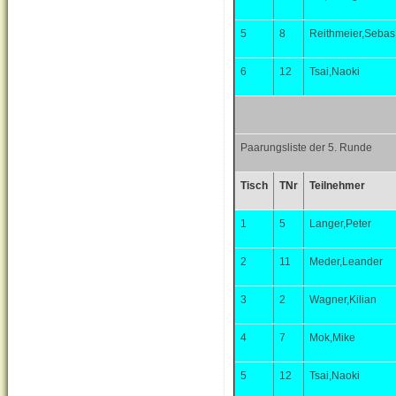
5
8
Reithmeier,Sebas
6
12
Tsai,Naoki
Paarungsliste der 5. Runde
Tisch
TNr
Teilnehmer
1
5
Langer,Peter
2
11
Meder,Leander
3
2
Wagner,Kilian
4
7
Mok,Mike
5
12
Tsai,Naoki