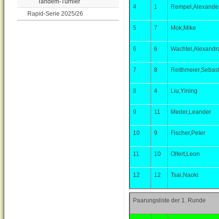
Tandem-Turnier
4
1
Rempel,Alexande
Rapid-Serie 2025/26
5
7
Mok,Mike
6
6
Wachtel,Alexandr
7
8
Reithmeier,Sebast
8
4
Liu,Yining
9
11
Meder,Leander
10
9
Fischer,Peter
11
10
Olfert,Leon
12
12
Tsai,Naoki
Paarungsliste der 1. Runde