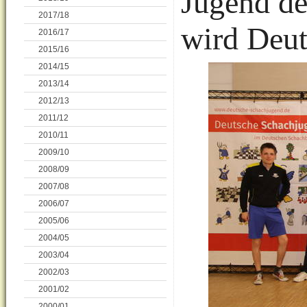
Jugend de
2017/18
wird Deut
2016/17
2015/16
2014/15
2013/14
2012/13
2011/12
2010/11
2009/10
2008/09
2007/08
2006/07
2005/06
2004/05
2003/04
2002/03
2001/02
2000/01