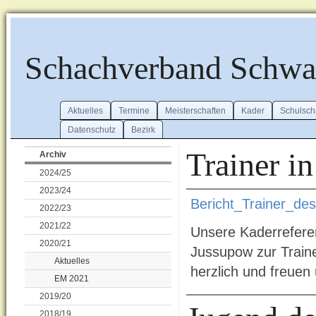
Schachverband Schw
Aktuelles
Termine
Meisterschaften
Kader
Schulsch
Datenschutz
Bezirk
Trainer i
Archiv
2024/25
2023/24
Bericht_Trainer_de
2022/23
2021/22
Unsere Kaderrefere
2020/21
Jussupow zur Traine
Aktuelles
herzlich und freuen
EM 2021
2019/20
2018/19