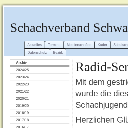
Schachverband Schw
Aktuelles
Termine
Meisterschaften
Kader
Schulsch
Datenschutz
Bezirk
Radid-Ser
Archiv
2024/25
2023/24
Mit dem gestr
2022/23
wurde die die
2021/22
2020/21
Schachjugend
2019/20
2018/19
Herzlichen Gl
2017/18
2016/17