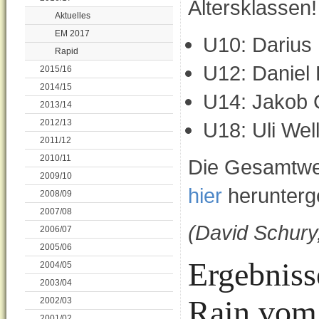
Altersklassen!
Aktuelles
EM 2017
U10: Darius 
Rapid
U12: Daniel 
2015/16
2014/15
U14: Jakob 
2013/14
2012/13
U18: Uli Wel
2011/12
2010/11
Die Gesamtwer
2009/10
hier
herunterg
2008/09
2007/08
(David Schury
2006/07
2005/06
Ergebniss
2004/05
2003/04
Rain vom 
2002/03
2001/02