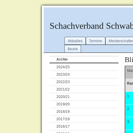
Schachverband Schwa
Aktuelles
Termine
Meisterschafte
Bezirk
Bl
Archiv
2024/25
Man
2023/24
2022/23
Ra
2021/22
1.
2020/21
2019/20
2.
2018/19
2017/18
3.
2016/17