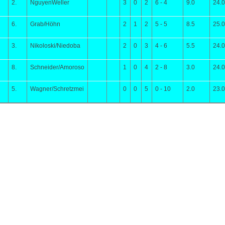
2.
NguyenWeller
3
0
2
6 - 4
9.0
24.
6.
Grab/Höhn
2
1
2
5 - 5
8.5
25.
3.
Nikoloski/Niedoba
2
0
3
4 - 6
5.5
24.
8.
Schneider/Amoroso
1
0
4
2 - 8
3.0
24.
5.
Wagner/Schretzmei
0
0
5
0 - 10
2.0
23.