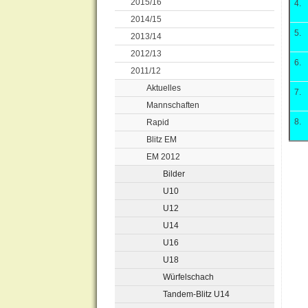
2015/16
4.
2014/15
5.
2013/14
2012/13
6.
2011/12
Aktuelles
7.
Mannschaften
8.
Rapid
Blitz EM
EM 2012
Bilder
U10
U12
U14
U16
U18
Würfelschach
Tandem-Blitz U14