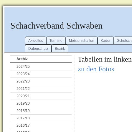
Schachverband Schwaben
Aktuelles
Termine
Meisterschaften
Kader
Schulsch
Datenschutz
Bezirk
Tabellen im linken
Archiv
2024/25
zu den Fotos
2023/24
2022/23
2021/22
2020/21
2019/20
2018/19
2017/18
2016/17