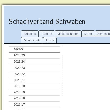
Schachverband Schwaben
Aktuelles
Termine
Meisterschaften
Kader
Schulsch
Datenschutz
Bezirk
Archiv
2024/25
2023/24
2022/23
2021/22
2020/21
2019/20
2018/19
2017/18
2016/17