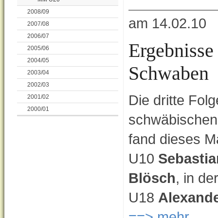
2008/09
am 14.02.10
2007/08
2006/07
Ergebnisse 
2005/06
2004/05
Schwaben
2003/04
2002/03
Die dritte Fol
2001/02
2000/01
schwäbischen
fand dieses Ma
U10
Sebasti
Blösch
, in d
U18
Alexande
==> mehr...