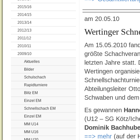
2015/16
2014/15
am 20.05.10
2013/14
Wertinger Schne
2012/13
2011/12
Am 15.05.2010 fand 
2010/11
größte Schachveran
2009/10
letzten Jahre statt
Aktuelles
Bilder
Wertingen organisie
Schulschach
Schnellschachturnie
Rapidturniere
Abteilungsleiter Ot
Blitz EM
Schwaben und dem 
Einzel EM
Schnellschach EM
Es gewannen
Hann
Einzel EM
(U12 – SG Kötz/Ic
MM U14
Dominik Bachhube
MM U16
==> mehr
(auf der
MM U20