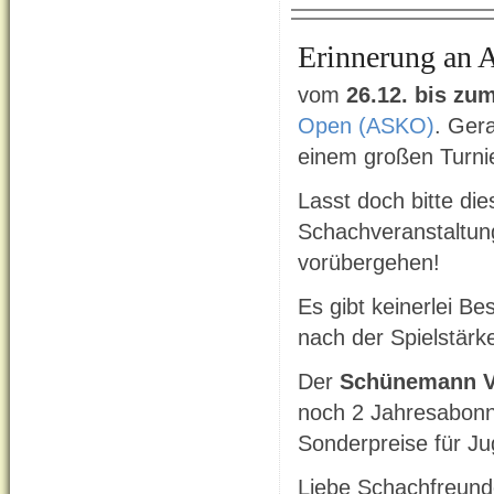
Erinnerung an
vom
26.12. bis zu
Open (ASKO)
. Gera
einem großen Turni
Lasst doch bitte di
Schachveranstaltung
vorübergehen!
Es gibt keinerlei B
nach der Spielstärk
Der
Schünemann V
noch 2 Jahresabonn
Sonderpreise für Ju
Liebe Schachfreunde