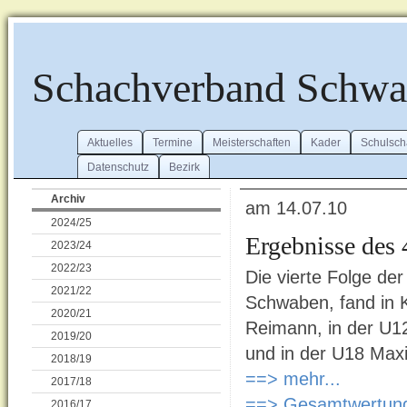
Schachverband Schw
Aktuelles
Termine
Meisterschaften
Kader
Schulsch
Datenschutz
Bezirk
Archiv
am 14.07.10
2024/25
Ergebnisse des 
2023/24
2022/23
Die vierte Folge de
2021/22
Schwaben, fand in K
2020/21
Reimann, in der U1
2019/20
und in der U18 Maxi
2018/19
==> mehr...
2017/18
==> Gesamtwertung
2016/17