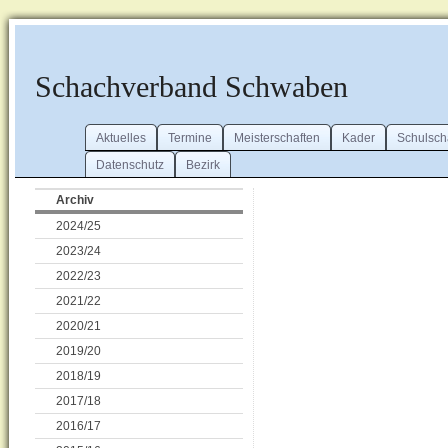
Schachverband Schwaben
Aktuelles
Termine
Meisterschaften
Kader
Schulsch
Datenschutz
Bezirk
Archiv
2024/25
2023/24
2022/23
2021/22
2020/21
2019/20
2018/19
2017/18
2016/17