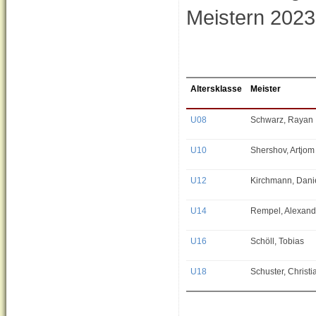
Meistern 2023
Altersklasse
Meister
U08
Schwarz, Rayan
U10
Shershov, Artjom
U12
Kirchmann, Dani
U14
Rempel, Alexand
U16
Schöll, Tobias
U18
Schuster, Christi