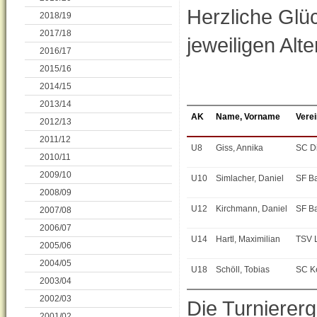
Herzliche Glü
2018/19
2017/18
jeweiligen Alt
2016/17
2015/16
2014/15
2013/14
AK
Name, Vorname
Verei
2012/13
2011/12
U8
Giss, Annika
SC Di
2010/11
2009/10
U10
Simlacher, Daniel
SF B
2008/09
U12
Kirchmann, Daniel
SF B
2007/08
2006/07
U14
Hartl, Maximilian
TSV 
2005/06
2004/05
U18
Schöll, Tobias
SC K
2003/04
2002/03
Die Turniererg
2001/02