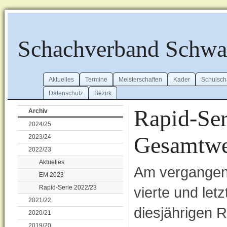
Schachverband Schw
Aktuelles
Termine
Meisterschaften
Kader
Schulsch
Datenschutz
Bezirk
Rapid-Ser
Archiv
2024/25
Gesamtwe
2023/24
2022/23
Aktuelles
Am vergangen
EM 2023
Rapid-Serie 2022/23
vierte und let
2021/22
diesjährigen R
2020/21
2019/20