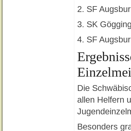
2. SF Augsb
3. SK Gögg
4. SF Augs
Ergebniss
Einzelmei
Die Schwäbisc
allen Helfern 
Jugendeinzelm
Besonders gra