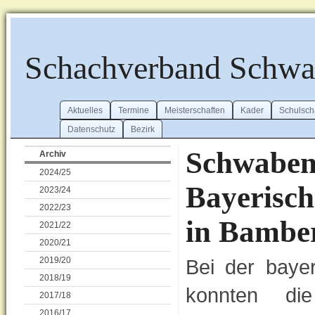
Schachverband Schw
Aktuelles
Termine
Meisterschaften
Kader
Schulsch
Datenschutz
Bezirk
Schwab
Archiv
2024/25
Bayerisch
2023/24
2022/23
in Bambe
2021/22
2020/21
2019/20
Bei der bayer
2018/19
konnten di
2017/18
2016/17