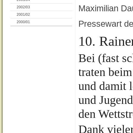
Maximilian Da
2002/03
2001/02
Pressewart d
2000/01
10. Raine
Bei (fast s
traten beim
und damit l
und Jugend
den Wettst
Dank vieler