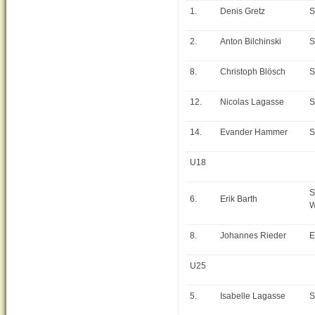
1.
Denis Gretz
S
2.
Anton Bilchinski
S
8.
Christoph Blösch
S
12.
Nicolas Lagasse
S
14.
Evander Hammer
S
U18
S
6.
Erik Barth
W
8.
Johannes Rieder
E
U25
5.
Isabelle Lagasse
S