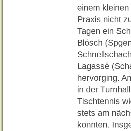
einem kleinen 
Praxis nicht 
Tagen ein Sch
Blösch (Spgem
Schnellschacht
Lagassé (Scha
hervorging. A
in der Turnha
Tischtennis w
stets am näch
konnten. Insg