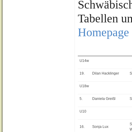
Schwäbisch
Tabellen un
Homepage 
U14w
19.
Dilan Hacklinger
S
U18w
5.
Daniela Greißl
S
U10
S
16.
Sonja Lux
W