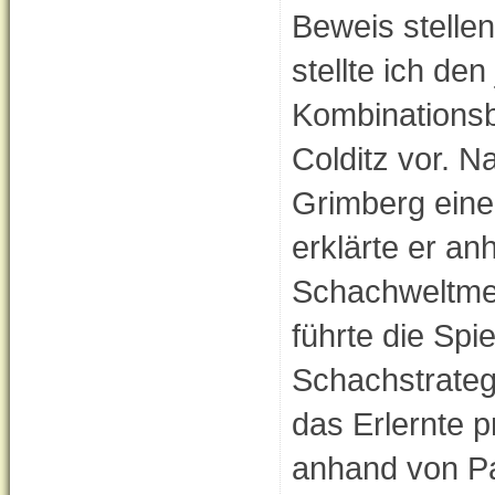
Beweis stelle
stellte ich de
Kombinationsb
Colditz vor. N
Grimberg eine
erklärte er a
Schachweltmei
führte die Spi
Schachstrategi
das Erlernte 
anhand von Pa