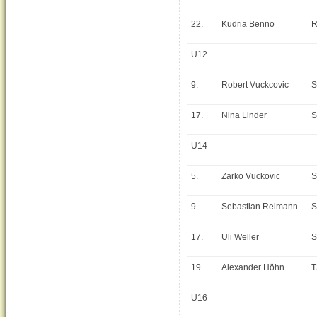
22.
Kudria Benno
R
U12
9.
Robert Vuckcovic
S
17.
Nina Linder
S
U14
5.
Zarko Vuckovic
S
9.
Sebastian Reimann
S
17.
Uli Weller
S
19.
Alexander Höhn
T
U16