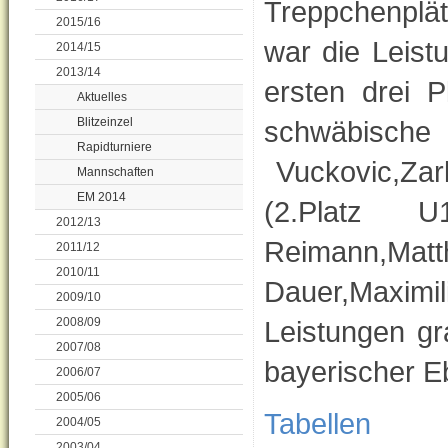
Treppchenplät
2015/16
war die Leistu
2014/15
2013/14
ersten drei 
Aktuelles
Blitzeinzel
schwäbisch
Rapidturniere
Vuckovic,Zar
Mannschaften
EM 2014
(2.Platz U
2012/13
Reimann,M
2011/12
2010/11
Dauer,Maximi
2009/10
2008/09
Leistungen gra
2007/08
bayerischer Eb
2006/07
2005/06
Tabellen
2004/05
2003/04