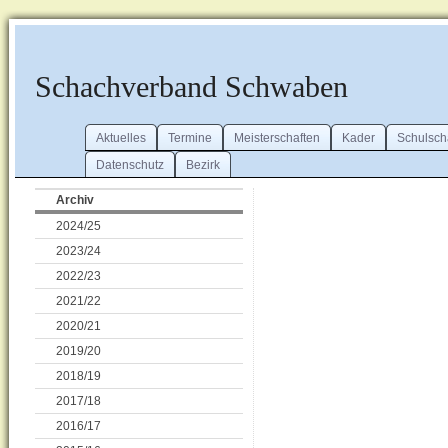
Schachverband Schwaben
Aktuelles
Termine
Meisterschaften
Kader
Schulsch
Datenschutz
Bezirk
Archiv
2024/25
2023/24
2022/23
2021/22
2020/21
2019/20
2018/19
2017/18
2016/17