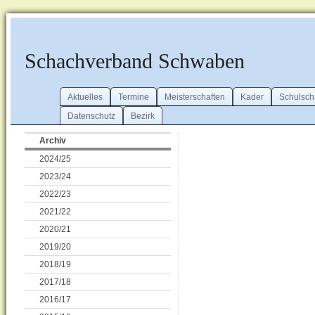
Schachverband Schwaben
Aktuelles
Termine
Meisterschaften
Kader
Schulsch
Datenschutz
Bezirk
Archiv
2024/25
2023/24
2022/23
2021/22
2020/21
2019/20
2018/19
2017/18
2016/17