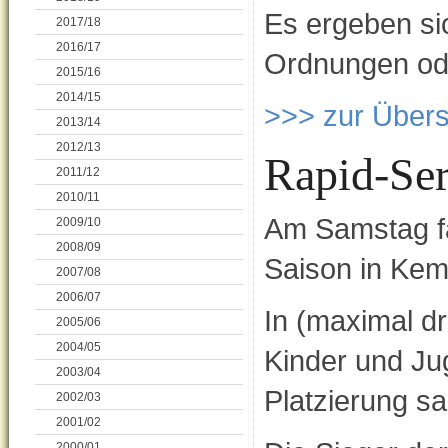
Es ergeben si
2017/18
2016/17
Ordnungen ode
2015/16
2014/15
>>> zur Übers
2013/14
2012/13
Rapid-Ser
2011/12
2010/11
Am Samstag fa
2009/10
2008/09
Saison in Kemp
2007/08
2006/07
In (maximal dr
2005/06
2004/05
Kinder und Ju
2003/04
Platzierung s
2002/03
2001/02
2000/01