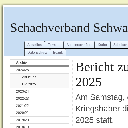
Schachverband Schw
Aktuelles
Termine
Meisterschaften
Kader
Schulsch
Datenschutz
Bezirk
Bericht 
Archiv
2024/25
2025
Aktuelles
EM 2025
2023/24
Am Samstag, d
2022/23
2021/22
Kriegshaber d
2020/21
2025 statt.
2019/20
2018/19