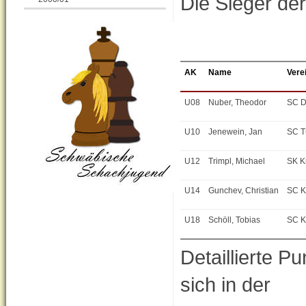
Die Sieger de
AK
Name
Vere
U08
Nuber, Theodor
SC D
U10
Jenewein, Jan
SC T
U12
Trimpl, Michael
SK K
U14
Gunchev, Christian
SC K
U18
Schöll, Tobias
SC K
Detaillierte Pu
sich in der