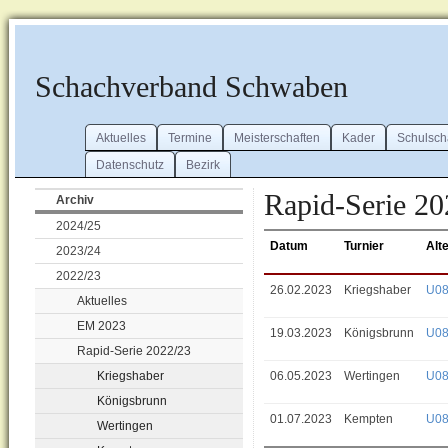
Schachverband Schwaben
Aktuelles
Termine
Meisterschaften
Kader
Schulsch
Datenschutz
Bezirk
Rapid-Serie 20
Archiv
2024/25
Datum
Turnier
Alt
2023/24
2022/23
26.02.2023
Kriegshaber
U0
Aktuelles
EM 2023
19.03.2023
Königsbrunn
U0
Rapid-Serie 2022/23
Kriegshaber
06.05.2023
Wertingen
U0
Königsbrunn
01.07.2023
Kempten
U0
Wertingen