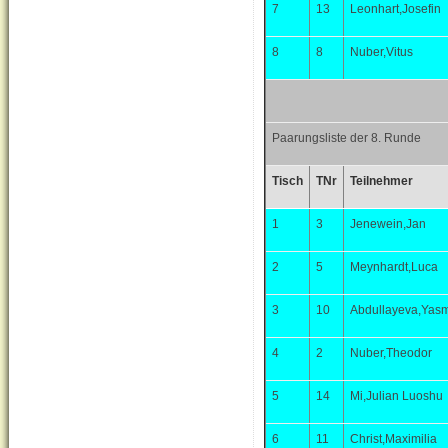
7
13
Leonhart,Josefin
8
8
Nuber,Vitus
Paarungsliste der 8. Runde
Tisch
TNr
Teilnehmer
1
3
Jenewein,Jan
2
5
Meynhardt,Luca
3
10
Abdullayeva,Yas
4
2
Nuber,Theodor
5
14
Mi,Julian Luoshu
6
11
Christ,Maximilia