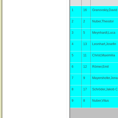
1
16
Granovskiy,David
2
2
Nuber,Theodor
3
5
Meynhardt,Luca
4
13
Leonhart,Josefin
5
11
Christ,Maximilia
6
12
Römer,Emil
7
9
Mayershofer,Jona
8
17
Schröder,Jakob C
9
8
Nuber,Vitus