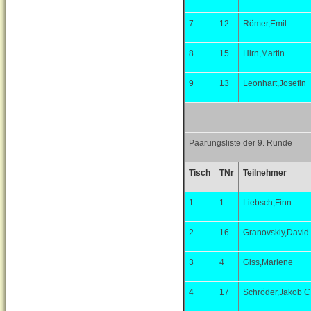
7
12
Römer,Emil
8
15
Hirn,Martin
9
13
Leonhart,Josefin
Paarungsliste der 9. Runde
Tisch
TNr
Teilnehmer
1
1
Liebsch,Finn
2
16
Granovskiy,David
3
4
Giss,Marlene
4
17
Schröder,Jakob C