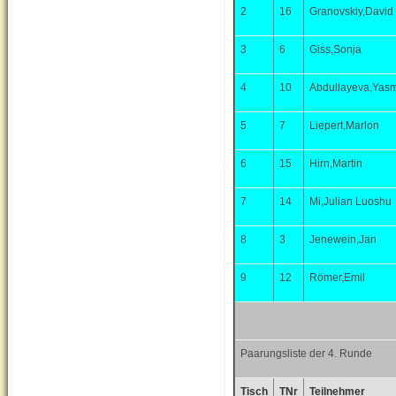
2
16
Granovskiy,David
3
6
Giss,Sonja
4
10
Abdullayeva,Yas
5
7
Liepert,Marlon
6
15
Hirn,Martin
7
14
Mi,Julian Luoshu
8
3
Jenewein,Jan
9
12
Römer,Emil
Paarungsliste der 4. Runde
Tisch
TNr
Teilnehmer