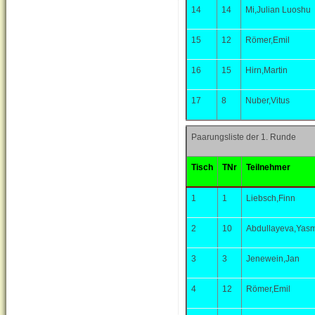
14
14
Mi,Julian Luoshu
15
12
Römer,Emil
16
15
Hirn,Martin
17
8
Nuber,Vitus
Paarungsliste der 1. Runde
Tisch
TNr
Teilnehmer
1
1
Liebsch,Finn
2
10
Abdullayeva,Yas
3
3
Jenewein,Jan
4
12
Römer,Emil