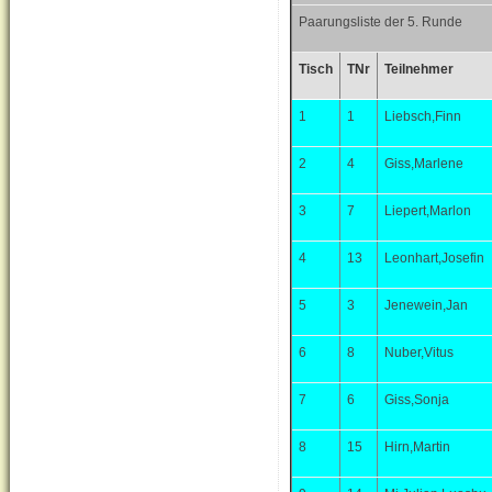
Paarungsliste der 5. Runde
Tisch
TNr
Teilnehmer
1
1
Liebsch,Finn
2
4
Giss,Marlene
3
7
Liepert,Marlon
4
13
Leonhart,Josefin
5
3
Jenewein,Jan
6
8
Nuber,Vitus
7
6
Giss,Sonja
8
15
Hirn,Martin