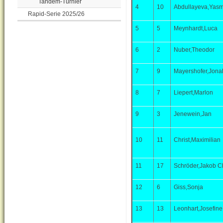
Tandem-Turnier
4
10
Abdullayeva,Yasm
Rapid-Serie 2025/26
5
5
Meynhardt,Luca
6
2
Nuber,Theodor
7
9
Mayershofer,Jona
8
7
Liepert,Marlon
9
3
Jenewein,Jan
10
11
Christ,Maximilian
11
17
Schröder,Jakob Ch
12
6
Giss,Sonja
13
13
Leonhart,Josefine