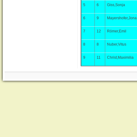
5
6
Giss,Sonja
6
9
Mayershofer,Jona
7
12
Römer,Emil
8
8
Nuber,Vitus
9
11
Christ,Maximilia