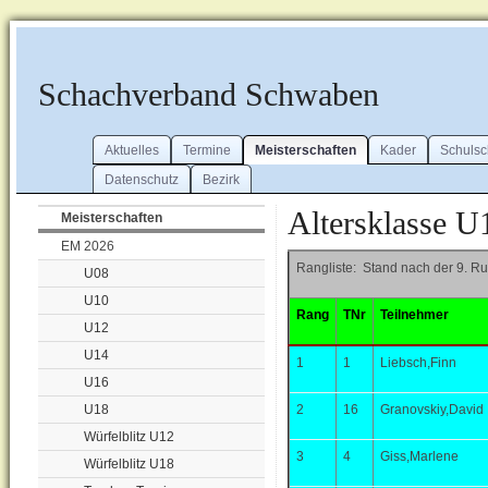
Schachverband Schwaben
Aktuelles
Termine
Meisterschaften
Kader
Schuls
Datenschutz
Bezirk
Altersklasse U
Meisterschaften
EM 2026
Rangliste: Stand nach der 9. R
U08
U10
Rang
TNr
Teilnehmer
U12
U14
1
1
Liebsch,Finn
U16
U18
2
16
Granovskiy,David
Würfelblitz U12
3
4
Giss,Marlene
Würfelblitz U18