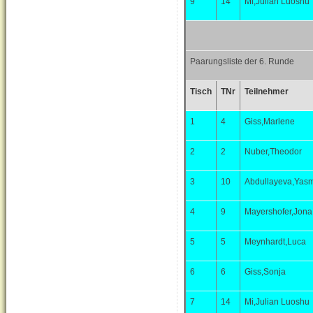
9
14
Mi,Julian Luoshu
Paarungsliste der 6. Runde
Tisch
TNr
Teilnehmer
1
4
Giss,Marlene
2
2
Nuber,Theodor
3
10
Abdullayeva,Yas
4
9
Mayershofer,Jona
5
5
Meynhardt,Luca
6
6
Giss,Sonja
7
14
Mi,Julian Luoshu