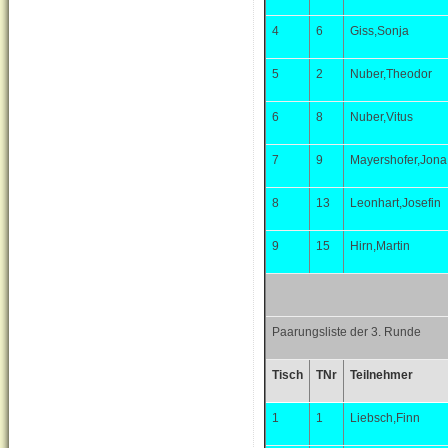
4
6
Giss,Sonja
5
2
Nuber,Theodor
6
8
Nuber,Vitus
7
9
Mayershofer,Jona
8
13
Leonhart,Josefin
9
15
Hirn,Martin
Paarungsliste der 3. Runde
Tisch
TNr
Teilnehmer
1
1
Liebsch,Finn