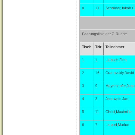
8
17
Schröder,Jakob C
Paarungsliste der 7. Runde
Tisch
TNr
Teilnehmer
1
1
Liebsch,Finn
2
16
Granovskiy,David
3
9
Mayershofer,Jona
4
3
Jenewein,Jan
5
11
Christ,Maximilia
6
7
Liepert,Marlon