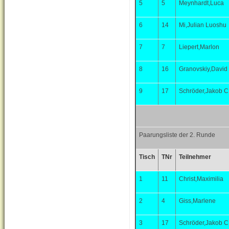
5
5
Meynhardt,Luca
6
14
Mi,Julian Luoshu
7
7
Liepert,Marlon
8
16
Granovskiy,David
9
17
Schröder,Jakob C
Paarungsliste der 2. Runde
Tisch
TNr
Teilnehmer
1
11
Christ,Maximilia
2
4
Giss,Marlene
3
17
Schröder,Jakob C