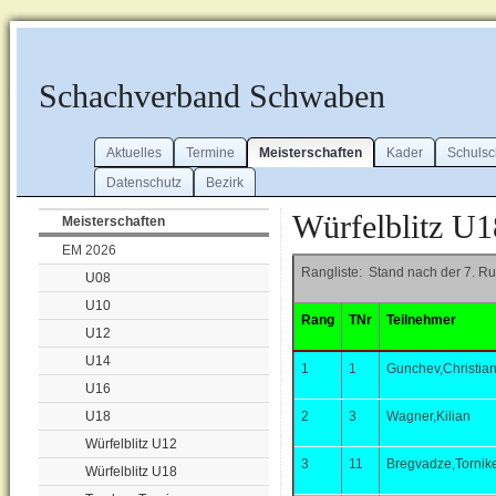
Schachverband Schwaben
Aktuelles
Termine
Meisterschaften
Kader
Schuls
Datenschutz
Bezirk
Würfelblitz U1
Meisterschaften
EM 2026
Rangliste: Stand nach der 7. R
U08
U10
Rang
TNr
Teilnehmer
U12
U14
1
1
Gunchev,Christia
U16
U18
2
3
Wagner,Kilian
Würfelblitz U12
3
11
Bregvadze,Tornik
Würfelblitz U18