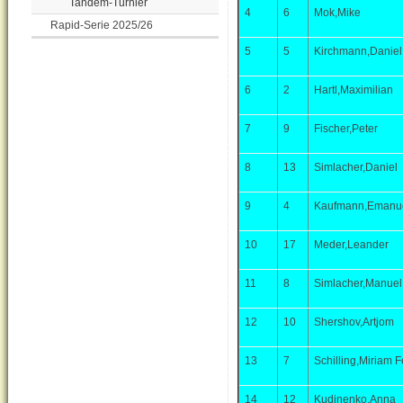
Tandem-Turnier
4
6
Mok,Mike
Rapid-Serie 2025/26
5
5
Kirchmann,Daniel
6
2
Hartl,Maximilian
7
9
Fischer,Peter
8
13
Simlacher,Daniel
9
4
Kaufmann,Emanu
10
17
Meder,Leander
11
8
Simlacher,Manuel
12
10
Shershov,Artjom
13
7
Schilling,Miriam 
14
12
Kudinenko,Anna