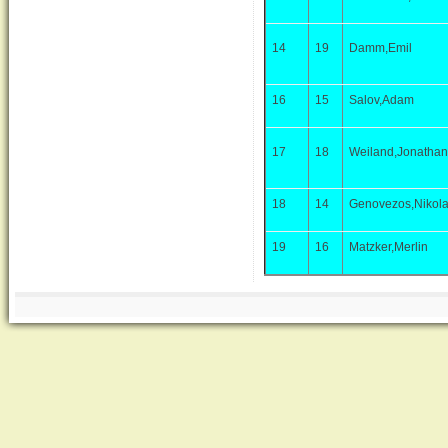
14
19
Damm,Emil
16
15
Salov,Adam
17
18
Weiland,Jonathan
18
14
Genovezos,Nikol
19
16
Matzker,Merlin