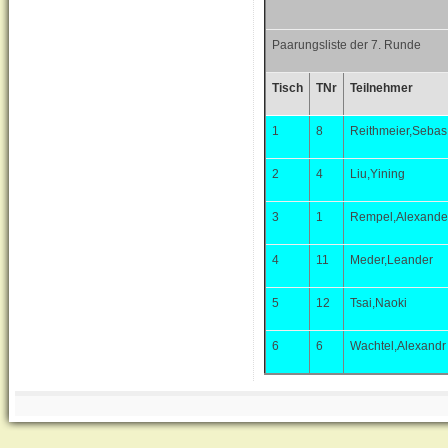
Paarungsliste der 7. Runde
Tisch
TNr
Teilnehmer
1
8
Reithmeier,Sebas
2
4
Liu,Yining
3
1
Rempel,Alexande
4
11
Meder,Leander
5
12
Tsai,Naoki
6
6
Wachtel,Alexandr