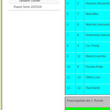
Tandem-Turnier
4
1
Rempel,Alexande
Rapid-Serie 2025/26
5
7
Mok,Mike
6
6
Wachtel,Alexandr
7
8
Reithmeier,Sebast
8
4
Liu,Yining
9
11
Meder,Leander
10
9
Fischer,Peter
11
10
Olfert,Leon
12
12
Tsai,Naoki
Paarungsliste der 1. Runde