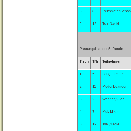
5
8
Reithmeier,Sebas
6
12
Tsai,Naoki
Paarungsliste der 5. Runde
Tisch
TNr
Teilnehmer
1
5
Langer,Peter
2
11
Meder,Leander
3
2
Wagner,Kilian
4
7
Mok,Mike
5
12
Tsai,Naoki