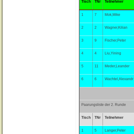
Tisch
TNr
Teilnehmer
1
7
Mok,Mike
2
2
Wagner,Kilian
3
9
Fischer,Peter
4
4
Liu,Yining
5
11
Meder,Leander
6
6
Wachtel,Alexandr
Paarungsliste der 2. Runde
Tisch
TNr
Teilnehmer
1
5
Langer,Peter