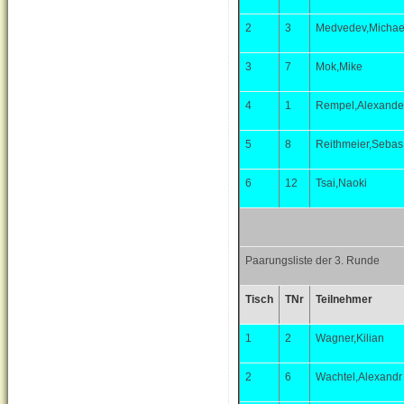
2
3
Medvedev,Michae
3
7
Mok,Mike
4
1
Rempel,Alexande
5
8
Reithmeier,Sebas
6
12
Tsai,Naoki
Paarungsliste der 3. Runde
Tisch
TNr
Teilnehmer
1
2
Wagner,Kilian
2
6
Wachtel,Alexandr