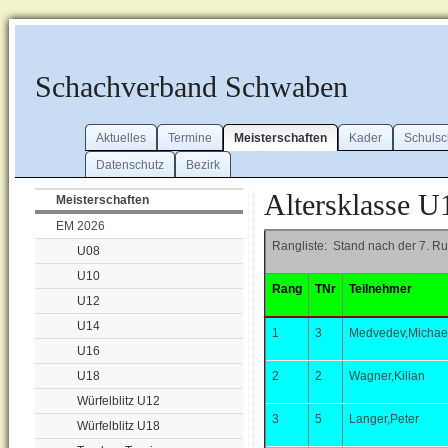
Schachverband Schwaben
Aktuelles
Termine
Meisterschaften
Kader
Schuls
Datenschutz
Bezirk
Altersklasse U
Meisterschaften
EM 2026
Rangliste: Stand nach der 7. R
U08
U10
Rang
TNr
Teilnehmer
U12
U14
1
3
Medvedev,Michae
U16
U18
2
2
Wagner,Kilian
Würfelblitz U12
3
5
Langer,Peter
Würfelblitz U18