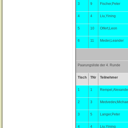
3
9
Fischer,Peter
4
4
Liu,Yining
5
10
Olfert,Leon
6
11
Meder,Leander
Paarungsliste der 4. Runde
Tisch
TNr
Teilnehmer
1
1
Rempel,Alexande
2
3
Medvedev,Michae
3
5
Langer,Peter
4
4
Liu,Yining