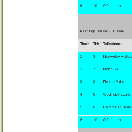
6
10
Olfert,Leon
Paarungsliste der 6. Runde
Tisch
TNr
Teilnehmer
1
3
Medvedev,Michae
2
7
Mok,Mike
3
9
Fischer,Peter
4
6
Wachtel,Alexandr
5
8
Reithmeier,Sebas
6
10
Olfert,Leon